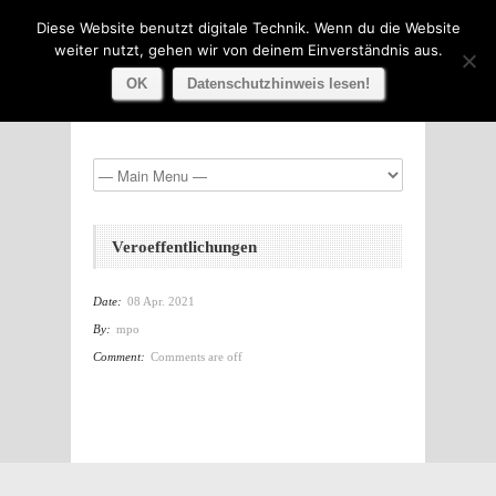
Diese Website benutzt digitale Technik. Wenn du die Website
weiter nutzt, gehen wir von deinem Einverständnis aus.
OK
Datenschutzhinweis lesen!
Veroeffentlichungen
Date:
08 Apr. 2021
By:
mpo
Comment:
Comments are off